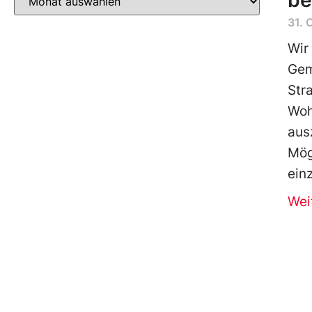
be
31. 
Wir
Gem
Str
Woh
aus
Mög
ein
Wei