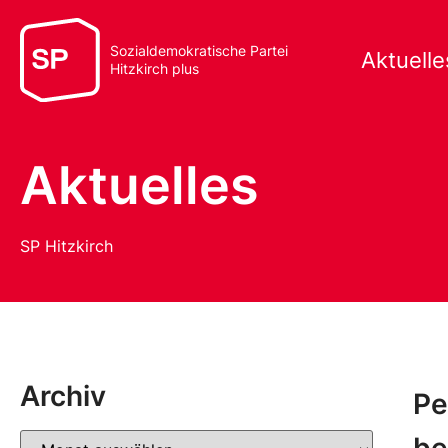
Sozialdemokratische Partei
Aktuelle
Hitzkirch plus
Aktuelles
SP Hitzkirch
Archiv
Pe