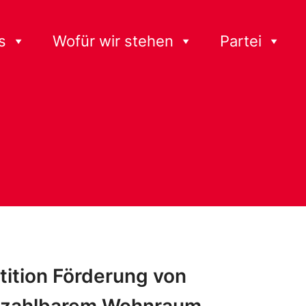
s
Wofür wir stehen
Partei
tition Förderung von